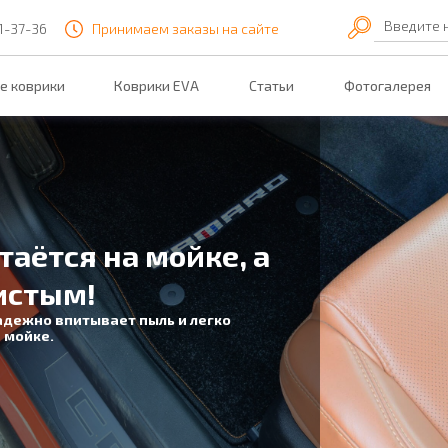
Введите 
51-37-36
Принимаем заказы на сайте
е коврики
Коврики EVA
Статьи
Фотогалерея
таётся на мойке, а
истым!
адежно впитывает пыль и легко
 мойке.