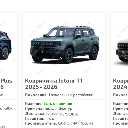
 Plus
Коврики на Jetour T1
Коври
26
2025 - 2026
2024
нг
Поколение:
1 поколение и рестайлинг
Поколе
Наличие:
Есть в наличии
Наличи
, Х90+,
Примечание:
для Джетур Т1
Примеч
изменить
Доставка:
г.Томск
Достав
Гарантия:
1 год
Гарант
Производитель:
CARFORMA (Россия)
Произв
ия)