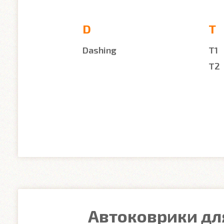
D
T
Dashing
T1
T2
Автоковрики для