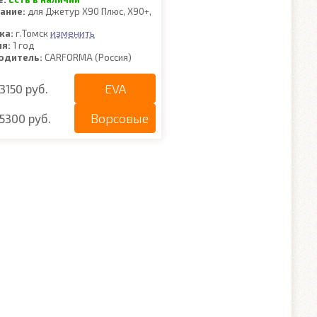
ание:
для Джетур Х90 Плюс, Х90+,
изменить
ка:
г.Томск
ия:
1 год
одитель:
CARFORMA (Россия)
EVA
3150 руб.
Ворсовые
5300 руб.