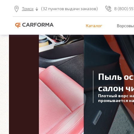
Томск
(32 пунктов выдачи заказов)
8 (800) 5
Каталог
Ворсовы
Пыль ос
салон ч
Плотный ворс н
промывается на