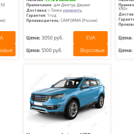
 50
Примечание:
для Джетур Дашинг
Примеч
X90+
изменить
Доставка:
г.Томск
Достав
Гарантия:
1 год
Гарант
ия)
Производитель:
CARFORMA (Россия)
Произв
A
EVA
Цена:
3050 руб.
Цена:
совые
Ворсовые
Цена:
5100 руб.
Цена: