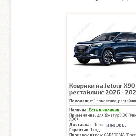
Коврики на Jetour X90
рестайлинг 2026 - 20
Поколение:
1 поколение, рестайли
Наличие:
Есть в наличии
Примечание:
для Джетур Х90 Плюс
X90+
изменить
Доставка:
г.Томск
Гарантия:
1 год
Производитель:
CARFORMA (Росс