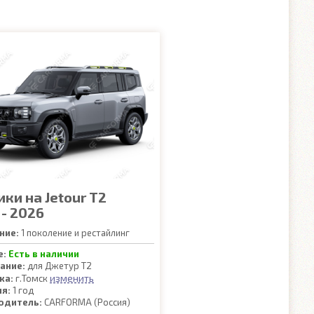
ки на Jetour T2
 - 2026
ние:
1 поколение и рестайлинг
е:
Есть в наличии
ание:
для Джетур Т2
изменить
ка:
г.Томск
ия:
1 год
одитель:
CARFORMA (Россия)