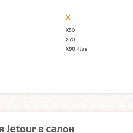
X
X50
X70
X90 Plus
 Jetour в салон