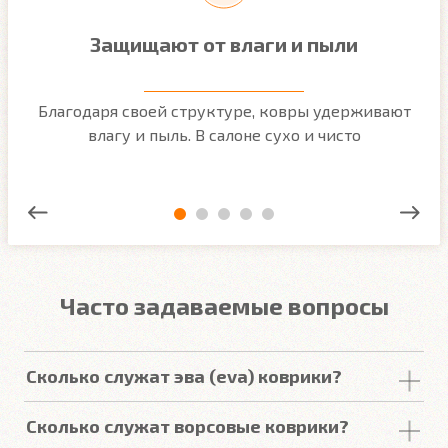
Защищают от влаги и пыли
м
Благодаря своей структуре, ковры удерживают
О
ым
влагу и пыль. В салоне сухо и чисто
Часто задаваемые вопросы
Сколько служат эва (eva) коврики?
Срок
службы
комплекта
автомобильных
Сколько служат ворсовые коврики?
покрытий из
ЕВА
в среднем составляет 2-3
года
.