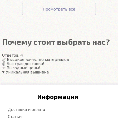
Подробнее
Соответствие заявленным характеристикам.
оформлении заказа.
данным вашей карты ни наш сайт, ни наши
Получение товара.
Посмотреть все
сотрудники доступа не имеют.
Гарантия на автоковрики 1 год.
Подробнее
Подробнее
Почему стоит выбрать нас?
Ответов:
4
✅ Высокое качество материалов
✌️ Быстрая доставка!
✨ Выгодные цены!
♥️ Уникальная вышивка
Информация
Доставка и оплата
Статьи