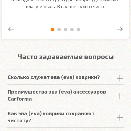
ым
влагу и пыль. В салоне сухо и чисто
Часто задаваемые вопросы
Сколько служат эва (eva) коврики?
Срок
службы
комплекта
автомобильных
Преимущества эва (eva) аксессуаров
покрытий из
ЕВА
в среднем составляет 2-3
года
.
Carforma
Но есть некоторые факторы, уменьшающие или
увеличивающие срок
службы
.
Российский качественный материал
Как эва (eva) коврики сохраняют
Точно повторяют пол
чистоту?
Подробнее
3D форма под левую ногу водителя (зависит от
Вода и
грязь
удерживаются
в ячейках, и не
авто)