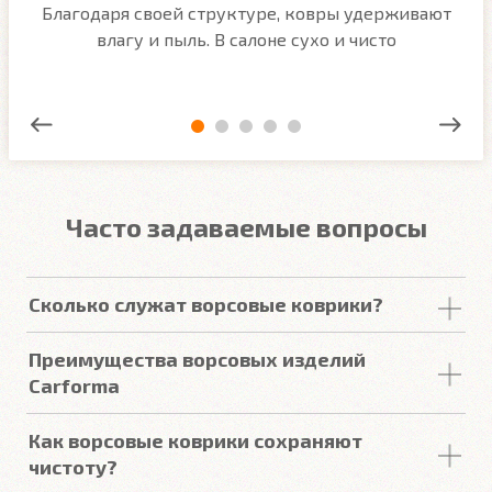
м
Благодаря своей структуре, ковры удерживают
О
ым
влагу и пыль. В салоне сухо и чисто
Часто задаваемые вопросы
Сколько служат ворсовые коврики?
Срок
службы
ворсовых покрытий в среднем
Преимущества ворсовых изделий
составляет от 2 до 5
лет
. У некоторых наших
Carforma
клиентов
они прослужили более 10
лет
. Но есть
некоторые факторы, уменьшающие или
Купить в онлайн магазине Carforma означает
Как ворсовые коврики сохраняют
увеличивающие срок
службы
.
получить такие качества как:
чистоту?