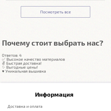
Точную стоимость доставки можно узнать при
Оплата картой происходит на сайте Сбербанка. К
Подробнее
Соответствие заявленным характеристикам.
оформлении заказа.
данным вашей карты ни наш сайт, ни наши
Получение товара.
Посмотреть все
сотрудники доступа не имеют.
Гарантия на автоковрики 1 год.
Подробнее
Подробнее
Почему стоит выбрать нас?
Ответов:
4
✅ Высокое качество материалов
✌️ Быстрая доставка!
✨ Выгодные цены!
♥️ Уникальная вышивка
Информация
Доставка и оплата