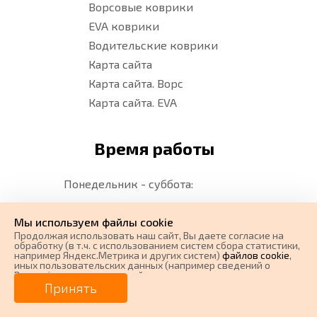
Ворсовые коврики
EVA коврики
Водительские коврики
Карта сайта
Карта сайта. Ворс
Карта сайта. EVA
Время работы
Понедельник - суббота:
с 08:00 до 17:00 по Московскому
Мы используем файлы cookie
времени (без перерыва)
Продолжая использовать наш cайт, Вы даете согласие на
Воскресенье:
Выходной
обработку (в т.ч. с использованием систем сбора статистики,
например Яндекс.Метрика и других систем)
файлов cookie
,
иных пользовательских данных (например сведений о
Вашем ip-адресе, сведений о местоположении, типе
0 ₽
Мы в соц.сетях
Цена от
устройства, времени посещения страницы, сведений о
Принять
ресурсах сети Интернет, с которых были совершены
переходы на наш сайт, сведения о Ваших действиях на сайте
от
0
₽/мес.
Плати частями
и других сведений). Если Вы согласны, продолжайте