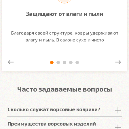
Защищают от влаги и пыли
м
Благодаря своей структуре, ковры удерживают
О
ым
влагу и пыль. В салоне сухо и чисто
Часто задаваемые вопросы
Сколько служат ворсовые коврики?
Срок
службы
ворсовых покрытий в среднем
Преимущества ворсовых изделий
составляет от 2 до 5
лет
. У некоторых наших