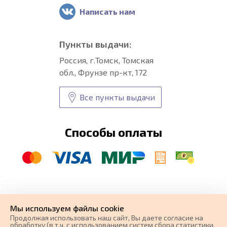
Написать нам
Пункты выдачи:
Россия, г.Томск, Томская
обл., Фрунзе пр-кт, 172
Все пункты выдачи
Способы оплаты
© CARFORMA 2020-2026 г.
Уникальные
автоковрики
Мы используем файлы cookie
разработка и
Продолжая использовать наш cайт, Вы даете согласие на
поисковое продвижение сайта
обработку (в т.ч. с использованием систем сбора статистики,