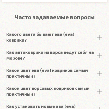
Часто задаваемые вопросы
Какого цвета бывают эва (eva)
коврики?
У нас в наличии все существующие
Как автоковрики из ворса ведут себя на
цвета
ЕВА
ковриков:
морозе?
Ворсовые ковры CARFORMA не дубеют на морозе.
Черный, Серый, Бежевый, Тёмно-синий,
Какой цвет эва (eva) ковриков самый
Коричневый, Ярко-синий, Красный, Тёмно-
практичный?
красный, Фиолетовый, Белый, Тёмно-Зелёный,
Меньше всего грязь и пыль заметна на серых
Салатовый, Жёлтый, Оранжевый, Светло-
Какой цвет ворсовых ковриков самый
ЕВА- ковриках. Второй по практичности цвет -
Коричневый, Розовый.
практичный?
чёрный.
Самые практичные коврики - тёмно-серые. На
Как установить новые эва (eva)
них менее всего заметна как мокрая грязь, так и