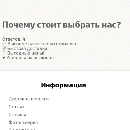
оригинал.
лучше заказать подпятник.
Почему стоит выбрать нас?
Ответов:
4
✅ Высокое качество материалов
✌️ Быстрая доставка!
✨ Выгодные цены!
♥️ Уникальная вышивка
Информация
Доставка и оплата
Статьи
Отзывы
Фотогалерея
О компании